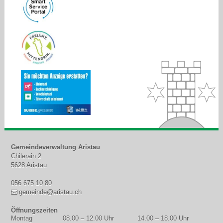
Footer
Gemeindeverwaltung Aristau
Chilerain 2
5628 Aristau
056 675 10 80
gemeinde@aristau.ch
Öffnungszeiten
Montag
08.00 – 12.00 Uhr
14.00 – 18.00 Uhr
WOCHENTAG
MORGEN
NACHMITTAG