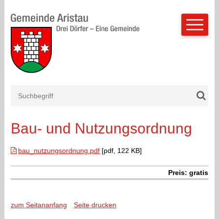
Schnellnavigation
Navigieren in Aristau
Suchbegriff
Such
Mobilnavigation
Bau- und Nutzungsordnung
bau_nutzungsordnung.pdf
[pdf, 122 KB]
Preis: gratis
zum Seitananfang
Seite drucken