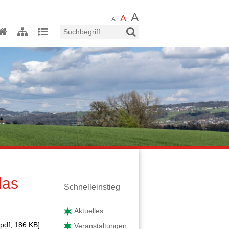
Schrift vergrösse
A
Schrift zurücksetzen
A
Schrift verkleinern
A
Suchbegriff
Suche starten
Home
Sitemap
Index
das
Sidebar
Schnelleinstieg
Aktuelles
pdf, 186 KB]
Veranstaltungen