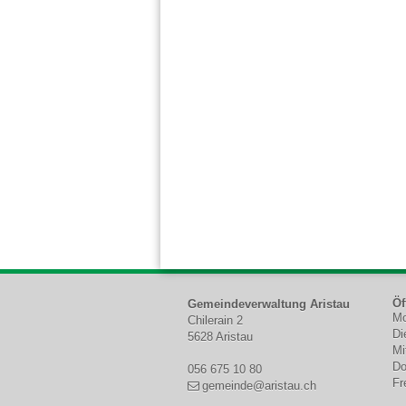
Footer
Öf
Gemeindeverwaltung Aristau
Mo
Chilerain 2
W
Di
5628 Aristau
Mi
Do
056 675 10 80
Fr
gemeinde@aristau.ch