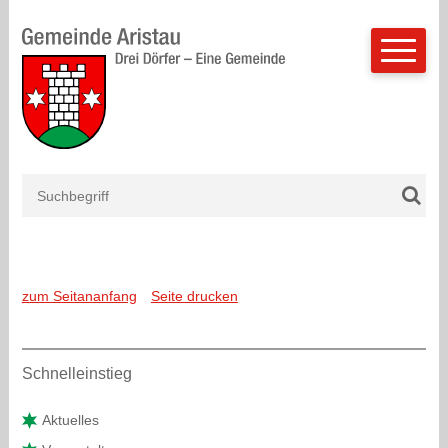
Schnellnavigation
Navigieren in Aristau
Suchbegriff
Such
Mobilnavigation
zum Seitananfang
Seite drucken
Sidebar
Schnelleinstieg
Aktuelles