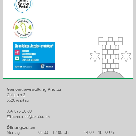
Footer
Gemeindeverwaltung Aristau
Chilerain 2
5628 Aristau
056 675 10 80
gemeinde@aristau.ch
Öffnungszeiten
Montag
08.00 – 12.00 Uhr
14.00 – 18.00 Uhr
WOCHENTAG
MORGEN
NACHMITTAG