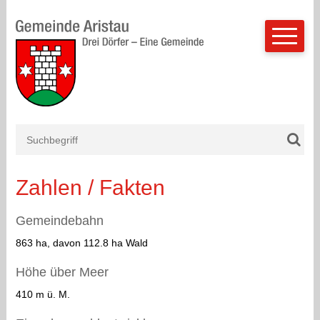
Schnellnavigation
Navigieren in Aristau
Suchbegriff
Such
Mobilnavigation
Zahlen / Fakten
Gemeindebahn
863 ha, davon 112.8 ha Wald
Höhe über Meer
410 m ü. M.