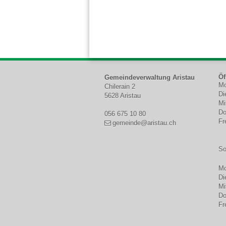
Footer
Öf
Gemeindeverwaltung Aristau
Mo
Chilerain 2
W
Di
5628 Aristau
Mi
Do
056 675 10 80
Fr
gemeinde@aristau.ch
So
Mo
Di
Mi
Do
Fr