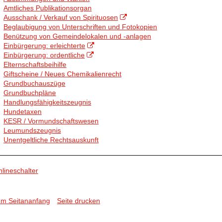
Amtliches Publikationsorgan
Ausschank / Verkauf von Spirituosen
Beglaubigung von Unterschriften und Fotokopien
Benützung von Gemeindelokalen und -anlagen
Einbürgerung: erleichterte
Einbürgerung: ordentliche
Elternschaftsbeihilfe
Giftscheine / Neues Chemikalienrecht
Grundbuchauszüge
Grundbuchpläne
Handlungsfähigkeitszeugnis
Hundetaxen
KESR / Vormundschaftswesen
Leumundszeugnis
Unentgeltliche Rechtsauskunft
lineschalter
um Seitananfang
Seite drucken