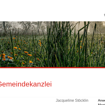
Schriftgrösse ändern
Gemeindekanzlei
eschreibung Gemeindekanzlei
Jacqueline Stöcklin
Anw
Mon