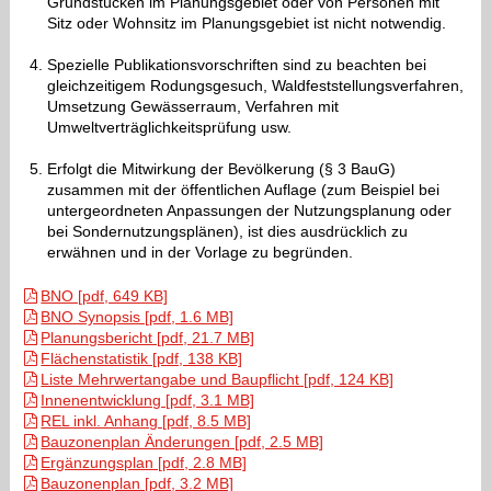
Grundstücken im Planungsgebiet oder von Personen mit
Sitz oder Wohnsitz im Planungsgebiet ist nicht notwendig.
Spezielle Publikationsvorschriften sind zu beachten bei
gleichzeitigem Rodungsgesuch, Waldfeststellungsverfahren,
Umsetzung Gewässerraum, Verfahren mit
Umweltverträglichkeitsprüfung usw.
Erfolgt die Mitwirkung der Bevölkerung (§ 3 BauG)
zusammen mit der öffentlichen Auflage (zum Beispiel bei
untergeordneten Anpassungen der Nutzungsplanung oder
bei Sondernutzungsplänen), ist dies ausdrücklich zu
erwähnen und in der Vorlage zu begründen.
BNO [pdf, 649 KB]
BNO Synopsis [pdf, 1.6 MB]
Planungsbericht [pdf, 21.7 MB]
Flächenstatistik [pdf, 138 KB]
Liste Mehrwertangabe und Baupflicht [pdf, 124 KB]
Innenentwicklung [pdf, 3.1 MB]
REL inkl. Anhang [pdf, 8.5 MB]
Bauzonenplan Änderungen [pdf, 2.5 MB]
Ergänzungsplan [pdf, 2.8 MB]
Bauzonenplan [pdf, 3.2 MB]